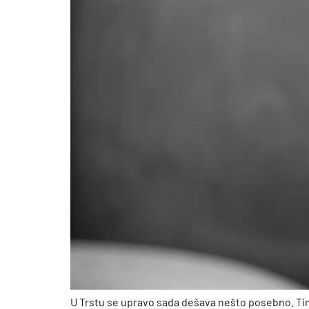
U Trstu se upravo sada dešava nešto posebno. Ti