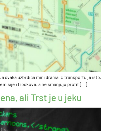
 a svaka uzbrdica mini drama. U transportu je isto,
emisije i troškove, a ne smanjuju profit […]
a, ali Trst je u jeku