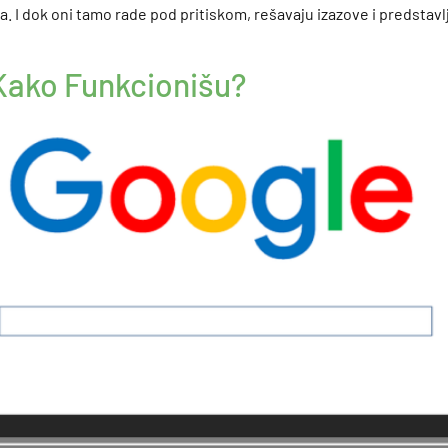
. I dok oni tamo rade pod pritiskom, rešavaju izazove i predstavl
 Kako Funkcionišu?