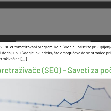
ovi, su automatizovani programi koje Google koristi za prikupljanj
j i dodaju ih u Google-ov indeks, što omogućava da se stranice pri
etraživač ne […]
pretraživače (SEO) – Saveti za po