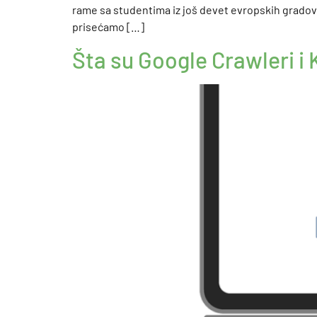
rame sa studentima iz još devet evropskih gradova
prisećamo […]
Šta su Google Crawleri i