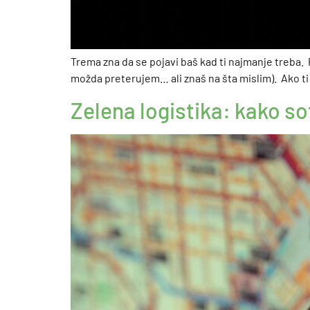
Trema zna da se pojavi baš kad ti najmanje treba. 
možda preterujem… ali znaš na šta mislim). Ako ti 
Zelena logistika: kako so