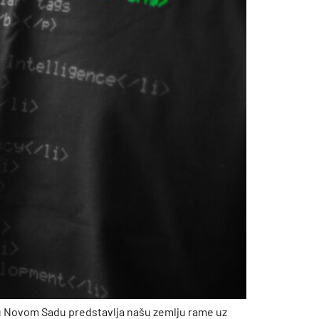
 u Novom Sadu predstavlja našu zemlju rame uz