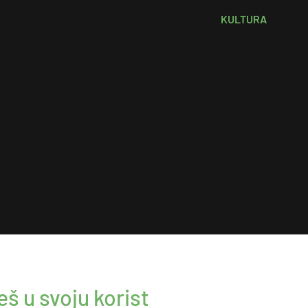
KULTURA
š u svoju korist