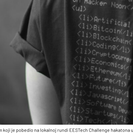
m koji je pobedio na lokalnoj rundi EESTech Challenge hakatona