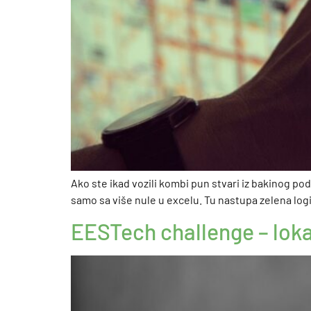
Ako ste ikad vozili kombi pun stvari iz bakinog po
samo sa više nule u excelu. Tu nastupa zelena logi
EESTech challenge – lokal