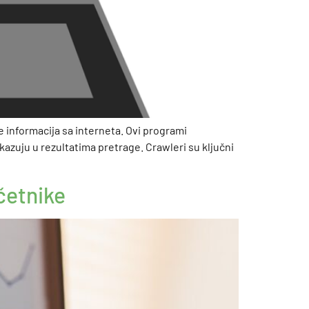
e informacija sa interneta. Ovi programi
kazuju u rezultatima pretrage. Crawleri su ključni
četnike