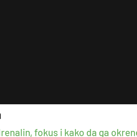
a
enalin, fokus i kako da ga okrene