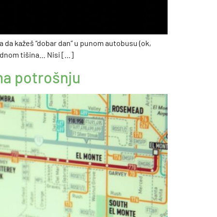
eba da kažeš “dobar dan” u punom autobusu (ok,
jednom tišina… Nisi […]
 na potrošnju