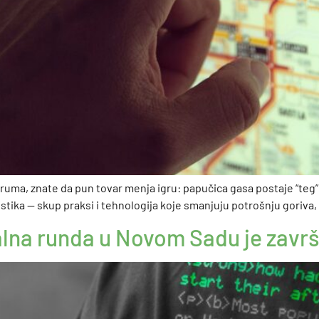
druma, znate da pun tovar menja igru: papučica gasa postaje “teg”,
stika — skup praksi i tehnologija koje smanjuju potrošnju goriva, 
na runda u Novom Sadu je završen