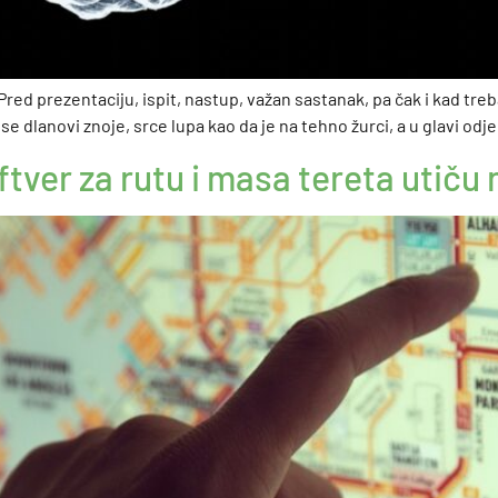
Pred prezentaciju, ispit, nastup, važan sastanak, pa čak i kad tr
se dlanovi znoje, srce lupa kao da je na tehno žurci, a u glavi od
ftver za rutu i masa tereta utiču