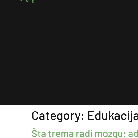
Category:
Edukacij
Šta trema radi mozgu: adr