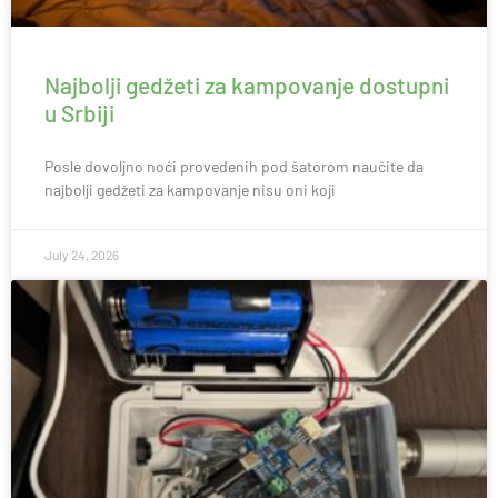
Najbolji gedžeti za kampovanje dostupni
u Srbiji
Posle dovoljno noći provedenih pod šatorom naučite da
najbolji gedžeti za kampovanje nisu oni koji
July 24, 2026