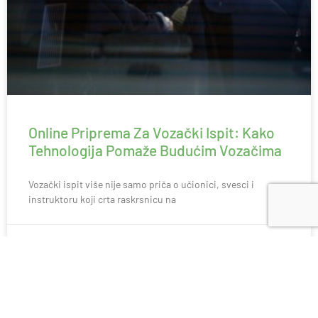
Online Priprema Za Vozački Ispit: Kako
Tehnologija Pomaže Budućim Vozačima
Vozački ispit više nije samo priča o učionici, svesci i
instruktoru koji crta raskrsnicu na
April 10, 2026