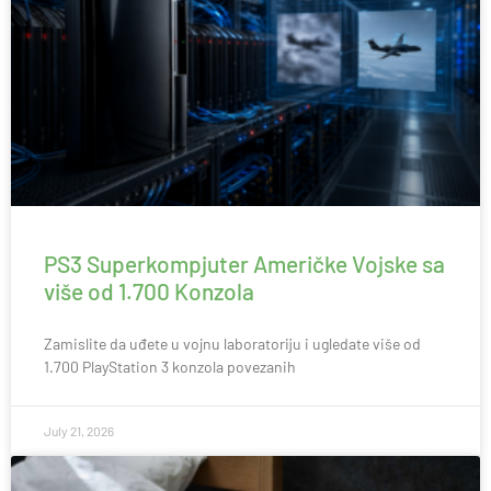
PS3 Superkompjuter Američke Vojske sa
više od 1.700 Konzola
Zamislite da uđete u vojnu laboratoriju i ugledate više od
1.700 PlayStation 3 konzola povezanih
July 21, 2026