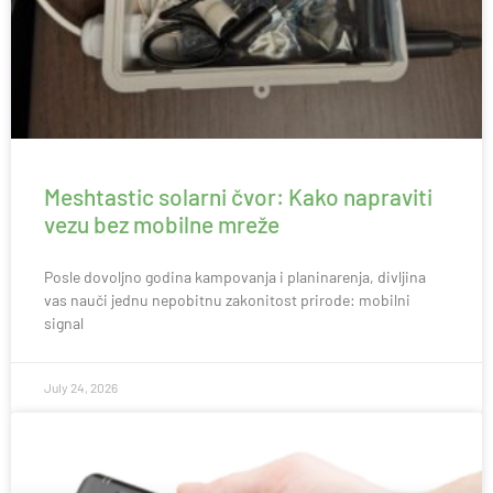
Meshtastic solarni čvor: Kako napraviti
vezu bez mobilne mreže
Posle dovoljno godina kampovanja i planinarenja, divljina
vas nauči jednu nepobitnu zakonitost prirode: mobilni
signal
July 24, 2026