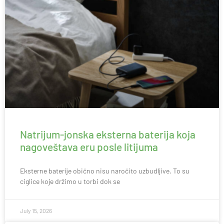
Natrijum-jonska eksterna baterija koja
nagoveštava eru posle litijuma
Eksterne baterije obično nisu naročito uzbudljive. To su
ciglice koje držimo u torbi dok se
July 15, 2026