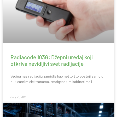
Radiacode 103G: Džepni uređaj koji
otkriva nevidljivi svet radijacije
Većina nas radijaciju zamišlja kao nešto što postoji samo u
nuklearnim elektranama, rendgenskim kabinetima i
July 21, 2026