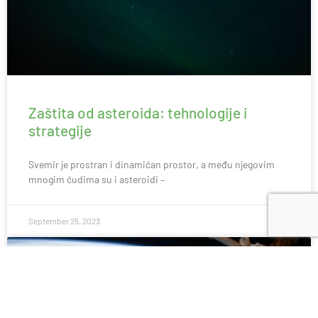
Zaštita od asteroida: tehnologije i
strategije
Svemir je prostran i dinamičan prostor, a među njegovim
mnogim čudima su i asteroidi –
September 25, 2023