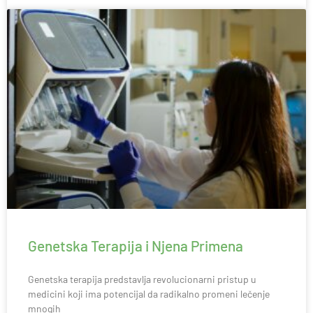
Genetska Terapija i Njena Primena
Genetska terapija predstavlja revolucionarni pristup u
medicini koji ima potencijal da radikalno promeni lečenje
mnogih