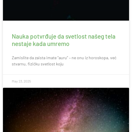
Nauka potvrđuje da svetlost našeg tela
nestaje kada umremo
Zamislite da zaista imate “auru” – ne onu iz horoskopa, već
stvarnu, fizičku svetlost koju
May 23, 2025