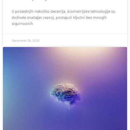
U poslednjih nekoliko decenija, biometrijske tehnologije su
doživele značajan razvoj, postajući ključni deo mnogih
sigurnosnih
December 26, 2023