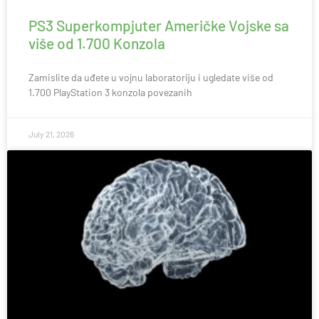
PS3 Superkompjuter Američke Vojske sa
više od 1.700 Konzola
Zamislite da uđete u vojnu laboratoriju i ugledate više od
1.700 PlayStation 3 konzola povezanih
July 21, 2026