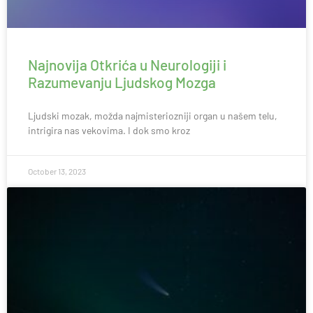
Najnovija Otkrića u Neurologiji i
Razumevanju Ljudskog Mozga
Ljudski mozak, možda najmisteriozniji organ u našem telu,
intrigira nas vekovima. I dok smo kroz
October 13, 2023