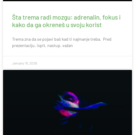
Šta trema radi mozgu: adrenalin, fokus i
kako da ga okreneš u svoju korist
Trema zna da se pojavi baš kad ti najmanje treba. Pred
prezentaciju, ispit, nastup, važan
January 15, 2026