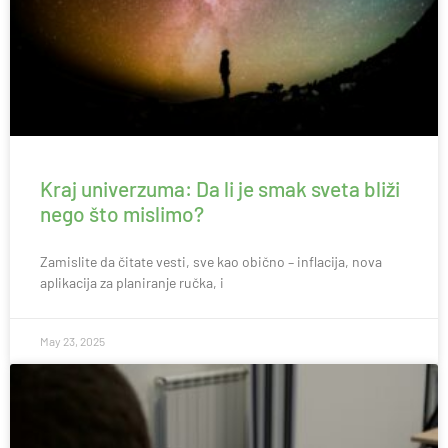
Kraj univerzuma: Da li je smak sveta bliži
nego što mislimo?
Zamislite da čitate vesti, sve kao obično – inflacija, nova
aplikacija za planiranje ručka, i
May 23, 2025