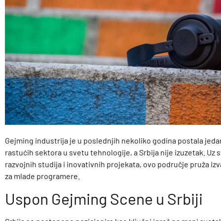
Gejming industrija je u poslednjih nekoliko godina postala jeda
rastućih sektora u svetu tehnologije, a Srbija nije izuzetak. Uz s
razvojnih studija i inovativnih projekata, ovo područje pruža iz
za mlade programere.
Uspon Gejming Scene u Srbiji