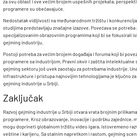
za ovu oblast i sve većim brojem uspešnih projekata, perspekt
programere su obećavajuće.
Nedostatak vidljivosti na međunarodnom tržištu i konkurencija
studijima predstavljaju značajne izazove. Povećava se potreba 
specijalizovanim obrazovnim programima koji bi se fokusirali is
gejming industriju.
Postoji potreba za većim brojem događaja i foruma koji bi povez
programere sa industrijom. Pravni okvir i zaštita intelektualne 
gejming sektoru još uvek zaostaju za potrebama industrije. U
infrastrukture i pristupa najnovijim tehnologijama je ključno za 
gejming industrije u Srbiji.
Zaključak
Razvoj gejming industrije u Srbiji otvara vrata brojnim prilikam
programere. Kroz obrazovanje, inovacije i podršku zajednice, ml
mogu doprineti globalnom tržištu video igara, istovremeno razv
veštine i karijeru. Sa stalnim napretkom i rastom, gejming scena