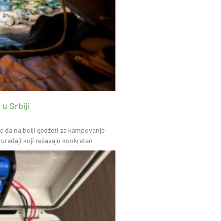
u Srbiji
 da najbolji gedžeti za kampovanje
 uređaji koji rešavaju konkretan