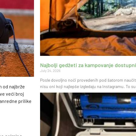
Najbolji gedžeti za kampovanje dostupni 
July 24, 2026
Posle dovoljno noći provedenih pod šatorom naučite
n od najbrže
nisu oni koji najlepše izgledaju na Instagramu. To su
ve veći broj
vanredne prilike