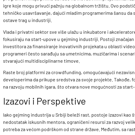
igre koje mogu privući pažnju na globalnom tržištu. Ovo podstič
tehničko usavršavanje, dajući mladim programerima šansu da se
ostave trag u industriji.
Vlada i privatni sektor sve više ulažu u inkubatore i akceleratore
fokusiraju na start-upove u gejming industriji. Postoji značajan
investitora za finansiranje inovativnih projekata u oblasti video
programeri često sarađuju sa umetnicima, muzičarima i scenar
stvarajući multidisciplinarne timove.
Raste broj platformi za crowdfunding, omogućavajući nezavis
developerima da prikupe sredstva za svoje projekte. Takođe, fo
na razvoju mobilnih igara, što otvara nove mogućnosti za start
Izazovi i Perspektive
Iako gejming industrija u Srbiji beleži rast, postoje izazovi kao 
nedostatak iskusnih mentora, ograničeni resursi za razvoj veliki
potreba za većom podrškom od strane države. Međutim, sa ra