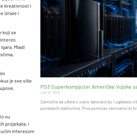
e kreativnost i
 izraze i
 koji se
 interes
 igara. Mladi
istima,
nim
kus je sve više
PS3 Superkompjuter Američke Vojske sa
-upove.
July 21, 2026
Zamislite da uđete u vojnu laboratoriju i ugledate vi
povezanih kablovima. Prva pomisao verovatno bi bil
što su
h projekata, i
stućim interesom