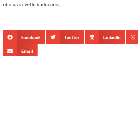
obećava svetlu budućnost.
Facebook
Twitter
LinkedIn
Email
NOVOSTI
TEHNOLOGIJA
GEDŽETI
GEJMING