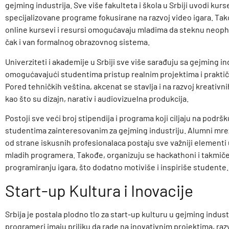
gejming industrija. Sve više fakulteta i škola u Srbiji uvodi kurs
specijalizovane programe fokusirane na razvoj video igara. Tak
online kursevi i resursi omogućavaju mladima da steknu neop
čak i van formalnog obrazovnog sistema.
Univerziteti i akademije u Srbiji sve više sarađuju sa gejming i
omogućavajući studentima pristup realnim projektima i prakti
Pored tehničkih veština, akcenat se stavlja i na razvoj kreativn
kao što su dizajn, narativ i audiovizuelna produkcija.
Postoji sve veći broj stipendija i programa koji ciljaju na podr
studentima zainteresovanim za gejming industriju. Alumni mre
od strane iskusnih profesionalaca postaju sve važniji elementi
mladih programera. Takođe, organizuju se hackathoni i takmiče
programiranju igara, što dodatno motiviše i inspiriše studente.
Start-up Kultura i Inovacije
Srbija je postala plodno tlo za start-up kulturu u gejming industr
programeri imaju priliku da rade na inovativnim projektima, raz