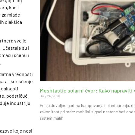
ske gejming
ara, kao i
e za mlade
ih olakšica
rtnera sve je
. Učestale su i
domaću scenu i
.
odatna vrednost i
gara i korišćenje
realnosti
Meshtastic solarni čvor: Kako napravit
ste, podstičući
July 24, 2026
đuje industriju.
Posle dovoljno godina kampovanja i planinarenja, di
zakonitost prirode: mobilni signal nestane baš ond
sistem malih
zazove koje nosi