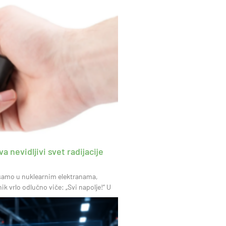
a nevidljivi svet radijacije
i samo u nuklearnim elektranama,
 vrlo odlučno viče: „Svi napolje!“ U