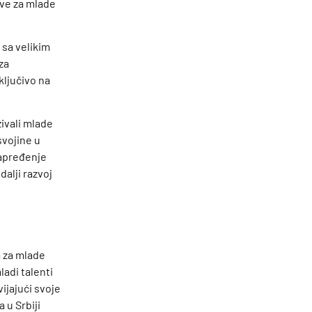
ive za mlade
 sa velikim
za
ključivo na
ivali mlade
svojine u
napređenje
dalji razvoj
a za mlade
adi talenti
ijajući svoje
 u Srbiji