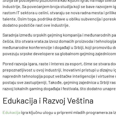
Srbija se postepeno pozicionira kao ključni igrač na mapi svet
industrije. Sa povećanjem broja studija koji se bave razvojem ig
rastom IT sektora u celini, stvaraju se nova radna mesta i prilik
talente. Osim toga, podrška države u obliku subvencija i poresk
dodatno podstiče rast ove industrije.
Saradnja između srpskih gejming kompanija i međunarodnih pa
češća, što otvara vrata za izvoz domaćih proizvoda i tehnologija
međunarodne konferencije i događaji u Srbiji, koji promovišu 
povezuju srpske developere sa globalnom gejming zajednicom
Pored razvoja igara, raste i interes za esport, čime se stvara d
prepoznatljivost u ovoj industriji. Inovativni pristupi u dizajnu i
naprednih tehnologija poput veštačke inteligencije i virtuelne 
postaju sve zastupljeniji. Takođe, gejming zajednica u Srbiji ra
razvoj lokalnih gaming događaja i festivala, što dodatno unapre
Edukacija i Razvoj Veština
Edukacija
igra ključnu ulogu u pripremi mladih programera za i