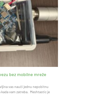
i vezu bez mobilne mreže
vljina vas nauči jednu nepobitnu
a kada vam zatreba. Meshtastic je