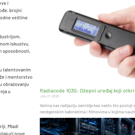
eve i
ođe, brojni
hodne veštine
ndustrijom,
čnom iskustvu.
ih sposobnosti,
šku talentovanim
že i mentorstvo
 u obrazovanju
Radiacode 103G: Džepni uređaj koji otkriv
nja u
July 21, 2026
Većina nas radijaciju zamišlja kao nešto što postoj
rendgenskim kabinetima i filmovima u kojima naučnik
iji. Mladi
vijajući nove