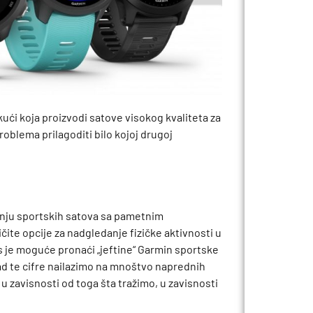
ući koja proizvodi satove visokog kvaliteta za
roblema prilagoditi bilo kojoj drugoj
dnju sportskih satova sa pametnim
ičite opcije za nadgledanje fizičke aktivnosti u
 je moguće pronaći „jeftine“ Garmin sportske
ad te cifre nailazimo na mnoštvo naprednih
 zavisnosti od toga šta tražimo, u zavisnosti