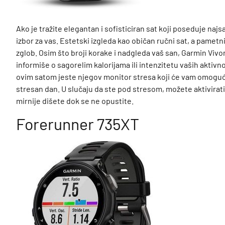
Ako je tražite elegantan i sofisticiran sat koji poseduje naj
izbor za vas. Estetski izgleda kao običan ručni sat, a pamet
zglob. Osim što broji korake i nadgleda vaš san, Garmin Vivo
informiše o sagorelim kalorijama ili intenzitetu vaših aktivn
ovim satom jeste njegov monitor stresa koji će vam omogućit
stresan dan. U slučaju da ste pod stresom, možete aktivirat
mirnije dišete dok se ne opustite.
Forerunner 735XT