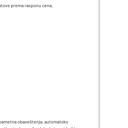
 satove prema rasponu cena.
, pametna obaveštenja, automatsko