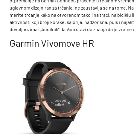
otpremanje na Garmin Connect, praćenje u realnom vremenu i
uglavnom dizajniran za trčanje, ne zaustavlja se na tome. N
merite trčanje kako na otvorenom tako i na traci, na biciklu 
aktivnosti koji broji korake, kalorije, nadzor sna, puls i naja
dovoljno, ima i „budilnik” da Vam stavi do znanja da je vreme
Garmin Vivomove HR