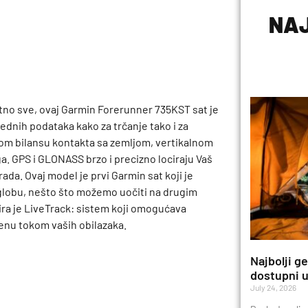
NAJ
lutno sve, ovaj Garmin Forerunner 735KST sat je
ednih podataka kako za trčanje tako i za
skom bilansu kontakta sa zemljom, vertikalnom
. GPS i GLONASS brzo i precizno lociraju Vaš
grada. Ovaj model je prvi Garmin sat koji je
globu, nešto što možemo uočiti na drugim
ra je LiveTrack: sistem koji omogućava
menu tokom vaših obilazaka.
Najbolji g
dostupni u
July 24, 2026