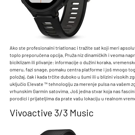
Ako ste profesionalni triatlonac i tražite sat koji meri apso
toplo preporučena opcija. Pruža niz dinamičkih i veoma napr
biciklizam ili plivanje: informacije o dužini koraka, vremen
omeru, fazi snage, pomaku centra platforme i još mnogo toga
položaj, čak i kada trčite duboko u šumi ili u blizini visokih z
uključio Elevate ™ tehnologiju za merenje pulsa na vašem z
vrhunskim Garmin satovima. Još jedna stvar koja nas fascini
porodici i prijateljima da prate vašu lokaciju u realnom vre
Vivoactive 3/3 Music