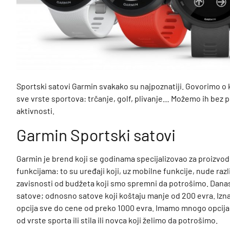
Sportski satovi Garmin svakako su najpoznatiji. Govorimo o k
sve vrste sportova: trčanje, golf, plivanje… Možemo ih bez p
aktivnosti.
Garmin Sportski satovi
Garmin je brend koji se godinama specijalizovao za proizvo
funkcijama: to su uređaji koji, uz mobilne funkcije, nude razl
zavisnosti od budžeta koji smo spremni da potrošimo. Danas
satove; odnosno satove koji koštaju manje od 200 evra. Izn
opcija sve do cene od preko 1000 evra. Imamo mnogo opcija u
od vrste sporta ili stila ili novca koji želimo da potrošimo.