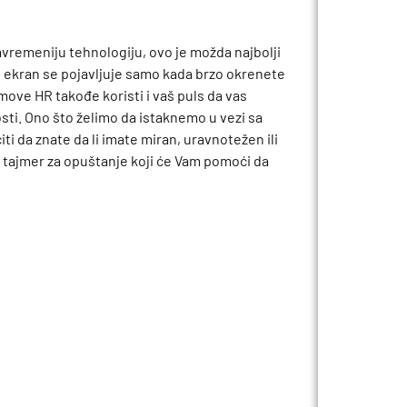
savremeniju tehnologiju, ovo je možda najbolji
ni ekran se pojavljuje samo kada brzo okrenete
move HR takođe koristi i vaš puls da vas
osti. Ono što želimo da istaknemo u vezi sa
i da znate da li imate miran, uravnotežen ili
i tajmer za opuštanje koji će Vam pomoći da