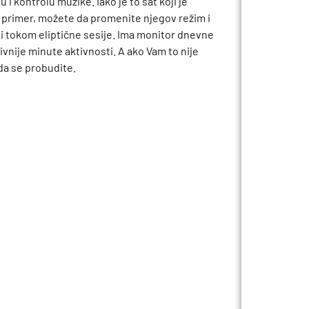
 kontrolu muzike. Iako je to sat koji je
a primer, možete da promenite njegov režim i
ili tokom eliptične sesije. Ima monitor dnevne
ktivnije minute aktivnosti. A ako Vam to nije
 da se probudite.