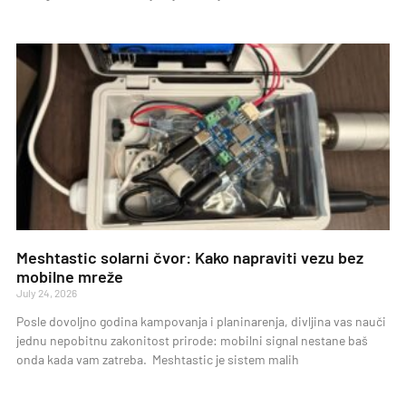
Meshtastic solarni čvor: Kako napraviti vezu bez
mobilne mreže
July 24, 2026
Posle dovoljno godina kampovanja i planinarenja, divljina vas nauči
jednu nepobitnu zakonitost prirode: mobilni signal nestane baš
onda kada vam zatreba. Meshtastic je sistem malih