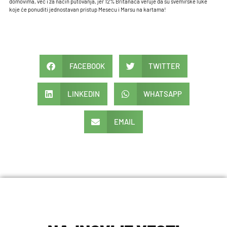
domovima, već i za način putovanja, jer 12% Britanaca veruje da su svemirske luke
koje će ponuditi jednostavan pristup Mesecu i Marsu na kartama!
Za najbolji izbor letnjih prediva, posetite online prodavnicu vunice
Vunica Draganica
i
otkrijte široku ponudu visokokvalitetnih materijala.
FACEBOOK
TWITTER
LINKEDIN
WHATSAPP
EMAIL