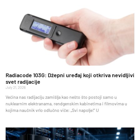
Radiacode 103G: Džepni uređaj koji otkriva nevidljivi
svet radijacije
July 21, 2026
Većina nas radijaciju zamišlja kao nešto što postoji samo u
nuklearnim elektranama, rendgenskim kabinetima i filmovima u
kojima naučnik vrlo odlučno viče: „Svi napolje!“ U