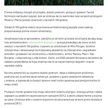
Prema mišljenju mnogih stručnjaka, duboki podrumi, plutajući gradovi i farme
formiraće naš budući pejzaž, dok se očekuje da će svemirske luke sa lakim pristupom
Mesecu i Marsu postati stvarnost u narednih 100 godina.
Sledećih 100 godina videće se promena arhitektonskog pejzaža izvan svakog
prepoznavanja prema novom istraživanju..
Istraživanje koje je sprovedeno, zatražilo je od četiri priznata stručnjaka da daju dugu
listu arhitektonskih i
inženjerskih dostignuća
za koja predviđaju da ćemo im biti
svedoci u narednih 100 godina. U panelu su učestvovali dr Rhis Morgan, direktor
inženjerstva i obrazovanja na Kraljevskoj akademiji za inženjerstvo; nagrađivani
arhitekti i predavači na Univerzitetu u Vestminsteru, Arthur Mamou-Mani i Tobi
Burgess; i urbanistkinja Linda Aitken. Zatim, od 2000 odraslih Britanaca zatraženo da
odaberu predviđanja za koja smatraju da će se najverovatnije dogoditi i koja bi
najradije videla.
Na vrhu ankete bili su izuzetno duboki podrumi. Ideja o višeslojnom proširenju
podruma već je počela da se ostvaruje, posebno u gusto naseljenim oblastima
Londona, a izgleda da će budući domovi imati toliko spratova pod zemljom koliko ih
imaju iznad.
Plutajući morski gradovi koji mogu iskoristiti solarnu energiju i energiju plime i oseke
izglasani su sledećim najverovatnijim razvojem (30%), a zatim urbane farme u kojima
se usevi i životinje drže u visokim slojevitim strukturama koje se bore protiv nestašice
prostora (28%).