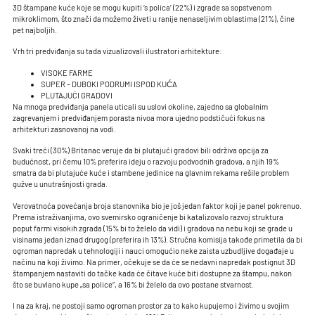
3D štampane kuće koje se mogu kupiti ‘s polica’ (22%) i zgrade sa sopstvenom
mikroklimom, što znači da možemo živeti u ranije nenaseljivim oblastima (21%), čine
pet najboljih.
Vrh tri predviđanja su tada vizualizovali ilustratori arhitekture:
VISOKE FARME
SUPER – DUBOKI PODRUMI ISPOD KUĆA
PLUTAJUĆI GRADOVI
Na mnoga predviđanja panela uticali su uslovi okoline, zajedno sa globalnim
zagrevanjem i predviđanjem porasta nivoa mora ujedno podstičući fokus na
arhitekturi zasnovanoj na vodi.
Svaki treći (30%) Britanac veruje da bi plutajući gradovi bili održiva opcija za
budućnost, pri čemu 10% preferira ideju o razvoju podvodnih gradova, a njih 19%
smatra da bi plutajuće kuće i stambene jedinice na glavnim rekama rešile problem
gužve u unutrašnjosti grada.
Verovatnoća povećanja broja stanovnika bio je još jedan faktor koji je panel pokrenuo.
Prema istraživanjima, ovo svemirsko ograničenje bi katalizovalo razvoj struktura
poput farmi visokih zgrada (15% bi to želelo da vidi) i gradova na nebu koji se grade u
visinama jedan iznad drugog (preferira ih 13%). Stručna komisija takođe primetila da bi
ogroman napredak u tehnologiji i nauci omogućio neke zaista uzbudljive događaje u
načinu na koji živimo. Na primer, očekuje se da će se nedavni napredak postignut 3D
štampanjem nastaviti do tačke kada će čitave kuće biti dostupne za štampu, nakon
što se buvlano kupe „sa police“, a 16% bi želelo da ovo postane stvarnost.
I na za kraj, ne postoji samo ogroman prostor za to kako kupujemo i živimo u svojim