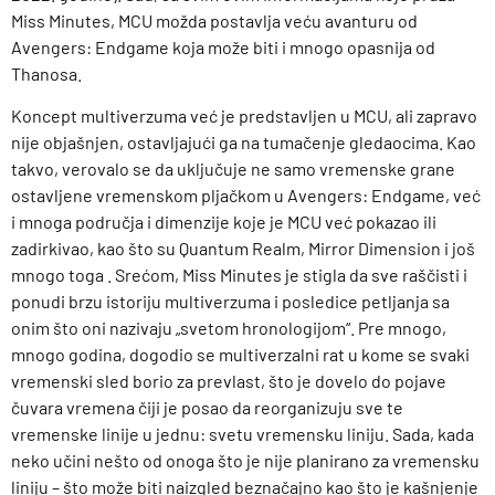
Miss Minutes, MCU možda postavlja veću avanturu od
Avengers: Endgame koja može biti i mnogo opasnija od
Thanosa.
Koncept multiverzuma već je predstavljen u MCU, ali zapravo
nije objašnjen, ostavljajući ga na tumačenje gledaocima. Kao
takvo, verovalo se da uključuje ne samo vremenske grane
ostavljene vremenskom pljačkom u Avengers: Endgame, već
i mnoga područja i dimenzije koje je MCU već pokazao ili
zadirkivao, kao što su Quantum Realm, Mirror Dimension i još
mnogo toga . Srećom, Miss Minutes je stigla da sve raščisti i
ponudi brzu istoriju multiverzuma i posledice petljanja sa
onim što oni nazivaju „svetom hronologijom“. Pre mnogo,
mnogo godina, dogodio se multiverzalni rat u kome se svaki
vremenski sled borio za prevlast, što je dovelo do pojave
čuvara vremena čiji je posao da reorganizuju sve te
vremenske linije u jednu: svetu vremensku liniju. Sada, kada
neko učini nešto od onoga što je nije planirano za vremensku
liniju – što može biti naizgled beznačajno kao što je kašnjenje