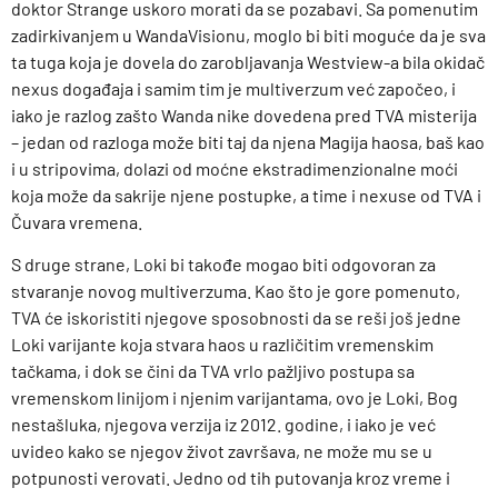
doktor Strange uskoro morati da se pozabavi. Sa pomenutim
zadirkivanjem u WandaVisionu, moglo bi biti moguće da je sva
ta tuga koja je dovela do zarobljavanja Westview-a bila okidač
nexus događaja i samim tim je multiverzum već započeo, i
iako je razlog zašto Wanda nike dovedena pred TVA misterija
– jedan od razloga može biti taj da njena Magija haosa, baš kao
i u stripovima, dolazi od moćne ekstradimenzionalne moći
koja može da sakrije njene postupke, a time i nexuse od TVA i
Čuvara vremena.
S druge strane, Loki bi takođe mogao biti odgovoran za
stvaranje novog multiverzuma. Kao što je gore pomenuto,
TVA će iskoristiti njegove sposobnosti da se reši još jedne
Loki varijante koja stvara haos u različitim vremenskim
tačkama, i dok se čini da TVA vrlo pažljivo postupa sa
vremenskom linijom i njenim varijantama, ovo je Loki, Bog
nestašluka, njegova verzija iz 2012. godine, i iako je već
uvideo kako se njegov život završava, ne može mu se u
potpunosti verovati. Jedno od tih putovanja kroz vreme i