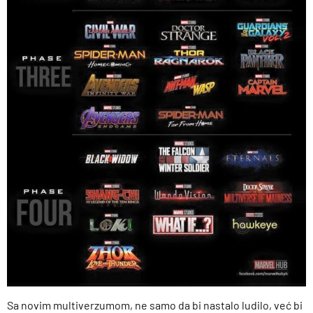
Sa novim multiverzumom, ne samo da bi nastalo ludilo, već bi