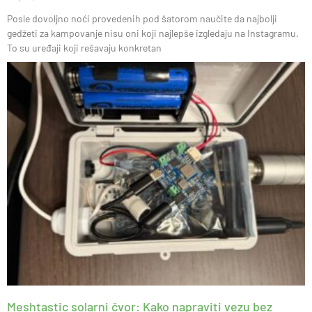
Posle dovoljno noći provedenih pod šatorom naučite da najbolji
gedžeti za kampovanje nisu oni koji najlepše izgledaju na Instagramu.
To su uređaji koji rešavaju konkretan
Meshtastic solarni čvor: Kako napraviti vezu bez