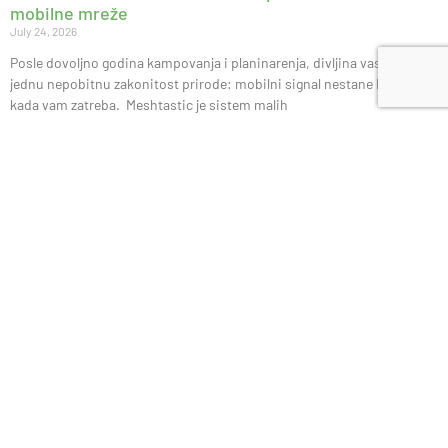
mobilne mreže
July 24, 2026
Posle dovoljno godina kampovanja i planinarenja, divljina vas nauči
jednu nepobitnu zakonitost prirode: mobilni signal nestane baš onda
kada vam zatreba. Meshtastic je sistem malih
Radiacode 103G: Džepni uređaj koji otkriva nevidljivi
svet radijacije
July 21, 2026