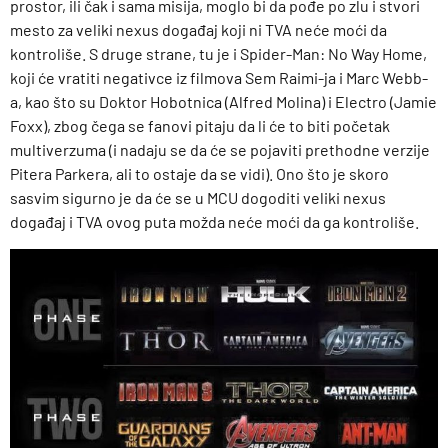
prostor, ili čak i sama misija, moglo bi da pođe po zlu i stvori
mesto za veliki nexus događaj koji ni TVA neće moći da
kontroliše. S druge strane, tu je i Spider-Man: No Way Home,
koji će vratiti negativce iz filmova Sem Raimi-ja i Marc Webb-
a, kao što su Doktor Hobotnica (Alfred Molina) i Electro (Jamie
Foxx), zbog čega se fanovi pitaju da li će to biti početak
multiverzuma (i nadaju se da će se pojaviti prethodne verzije
Pitera Parkera, ali to ostaje da se vidi). Ono što je skoro
sasvim sigurno je da će se u MCU dogoditi veliki nexus
događaj i TVA ovog puta možda neće moći da ga kontroliše.