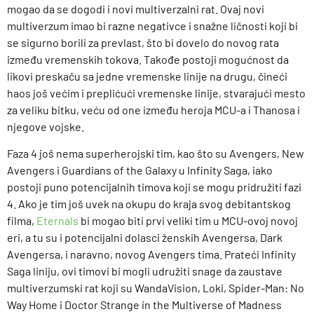
mogao da se dogodi i novi multiverzalni rat. Ovaj novi
multiverzum imao bi razne negativce i snažne ličnosti koji bi
se sigurno borili za prevlast, što bi dovelo do novog rata
između vremenskih tokova. Takođe postoji mogućnost da
likovi preskaču sa jedne vremenske linije na drugu, čineći
haos još većim i preplićući vremenske linije, stvarajući mesto
za veliku bitku, veću od one između heroja MCU-a i Thanosa i
njegove vojske.
Faza 4 još nema superherojski tim, kao što su Avengers, New
Avengers i Guardians of the Galaxy u Infinity Saga, iako
postoji puno potencijalnih timova koji se mogu pridružiti fazi
4. Ako je tim još uvek na okupu do kraja svog debitantskog
filma,
Eternals
bi mogao biti prvi veliki tim u MCU-ovoj novoj
eri, a tu su i potencijalni dolasci ženskih Avengersa, Dark
Avengersa, i naravno, novog Avengers tima. Prateći Infinity
Saga liniju, ovi timovi bi mogli udružiti snage da zaustave
multiverzumski rat koji su WandaVision, Loki, Spider-Man: No
Way Home i Doctor Strange in the Multiverse of Madness