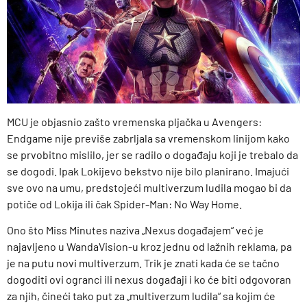
MCU je objasnio zašto vremenska pljačka u Avengers:
Endgame nije previše zabrljala sa vremenskom linijom kako
se prvobitno mislilo, jer se radilo o događaju koji je trebalo da
se dogodi. Ipak Lokijevo bekstvo nije bilo planirano. Imajući
sve ovo na umu, predstojeći multiverzum ludila mogao bi da
potiče od Lokija ili čak Spider-Man: No Way Home.
Ono što Miss Minutes naziva „Nexus događajem“ već je
najavljeno u WandaVision-u kroz jednu od lažnih reklama, pa
je na putu novi multiverzum. Trik je znati kada će se tačno
dogoditi ovi ogranci ili nexus događaji i ko će biti odgovoran
za njih, čineći tako put za „multiverzum ludila“ sa kojim će