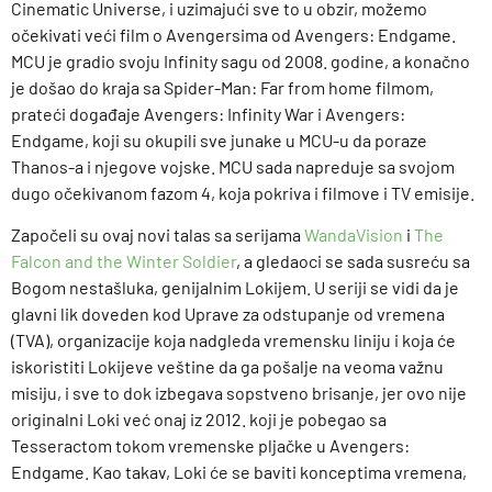
Cinematic Universe, i uzimajući sve to u obzir, možemo
očekivati veći film o Avengersima od Avengers: Endgame.
MCU je gradio svoju Infinity sagu od 2008. godine, a konačno
je došao do kraja sa Spider-Man: Far from home filmom,
prateći događaje Avengers: Infinity War i Avengers:
Endgame, koji su okupili sve junake u MCU-u da poraze
Thanos-a i njegove vojske. MCU sada napreduje sa svojom
dugo očekivanom fazom 4, koja pokriva i filmove i TV emisije.
Započeli su ovaj novi talas sa serijama
WandaVision
i
The
Falcon and the Winter Soldier
, a gledaoci se sada susreću sa
Bogom nestašluka, genijalnim Lokijem. U seriji se vidi da je
glavni lik doveden kod Uprave za odstupanje od vremena
(TVA), organizacije koja nadgleda vremensku liniju i koja će
iskoristiti Lokijeve veštine da ga pošalje na veoma važnu
misiju, i sve to dok izbegava sopstveno brisanje, jer ovo nije
originalni Loki već onaj iz 2012. koji je pobegao sa
Tesseractom tokom vremenske pljačke u Avengers:
Endgame. Kao takav, Loki će se baviti konceptima vremena,