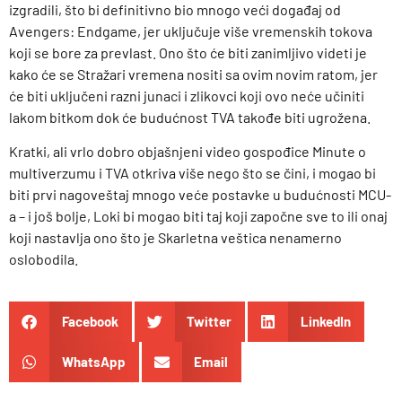
izgradili, što bi definitivno bio mnogo veći događaj od
Avengers: Endgame, jer uključuje više vremenskih tokova
koji se bore za prevlast. Ono što će biti zanimljivo videti je
kako će se Stražari vremena nositi sa ovim novim ratom, jer
će biti uključeni razni junaci i zlikovci koji ovo neće učiniti
lakom bitkom dok će budućnost TVA takođe biti ugrožena.
Kratki, ali vrlo dobro objašnjeni video gospođice Minute o
multiverzumu i TVA otkriva više nego što se čini, i mogao bi
biti prvi nagoveštaj mnogo veće postavke u budućnosti MCU-
a – i još bolje, Loki bi mogao biti taj koji započne sve to ili onaj
koji nastavlja ono što je Skarletna veštica nenamerno
oslobodila.
Facebook
Twitter
LinkedIn
WhatsApp
Email