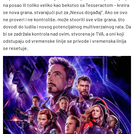
na posao ili toliko veliko kao bekstvo sa Tesseractom – kreira
se nova grana, stvarajući put za „Nexus događaj“. Ako se ovo
ne proveri i ne kontroliše, može stvoriti sve više grana, što
dovodi do ludila i novog potencijalnog multiverzalnog rata. Da
bi se zadržala kontrola nad ovim, stvorena je TVA, a oni koji
odstupaju od vremenske linije se privode i vremenska linija
se resetuje.