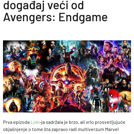
događaj veći od
Avengers: Endgame
Prva epizoda
Loki
-ja sadržala je brzo, ali vrlo prosvetljujuće
objašnjenje o tome šta zapravo radi multiverzum Marvel