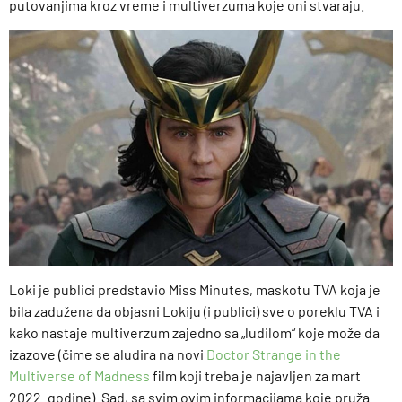
putovanjima kroz vreme i multiverzuma koje oni stvaraju.
Loki je publici predstavio Miss Minutes, maskotu TVA koja je
bila zadužena da objasni Lokiju (i publici) sve o poreklu TVA i
kako nastaje multiverzum zajedno sa „ludilom“ koje može da
izazove (čime se aludira na novi
Doctor Strange in the
Multiverse of Madness
film koji treba je najavljen za mart
2022. godine). Sad, sa svim ovim informacijama koje pruža