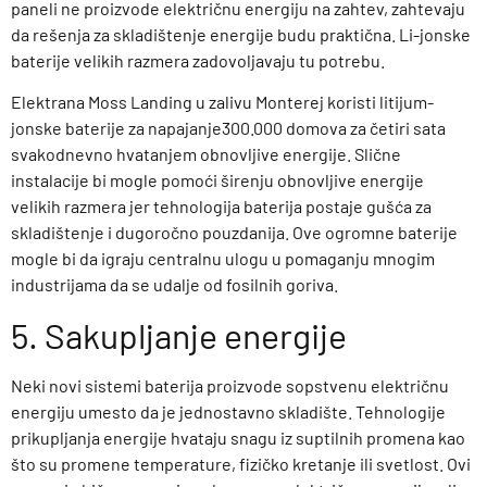
paneli ne proizvode električnu energiju na zahtev, zahtevaju
da rešenja za skladištenje energije budu praktična. Li-jonske
baterije velikih razmera zadovoljavaju tu potrebu.
Elektrana Moss Landing u zalivu Monterej koristi litijum-
jonske baterije za napajanje300.000 domova za četiri sata
svakodnevno hvatanjem obnovljive energije. Slične
instalacije bi mogle pomoći širenju obnovljive energije
velikih razmera jer tehnologija baterija postaje gušća za
skladištenje i dugoročno pouzdanija. Ove ogromne baterije
mogle bi da igraju centralnu ulogu u pomaganju mnogim
industrijama da se udalje od fosilnih goriva.
5. Sakupljanje energije
Neki novi sistemi baterija proizvode sopstvenu električnu
energiju umesto da je jednostavno skladište. Tehnologije
prikupljanja energije hvataju snagu iz suptilnih promena kao
što su promene temperature, fizičko kretanje ili svetlost. Ovi