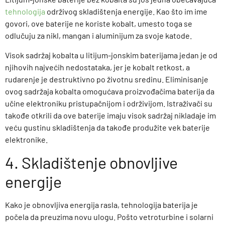
tehnologija
održivog skladištenja energije. Kao što im ime
govori, ove baterije ne koriste kobalt, umesto toga se
odlučuju za nikl, mangan i aluminijum za svoje katode.
Visok sadržaj kobalta u litijum-jonskim baterijama jedan je od
njihovih najvećih nedostataka, jer je kobalt retkost, a
rudarenje je destruktivno po životnu sredinu. Eliminisanje
ovog sadržaja kobalta omogućava proizvođačima baterija da
učine elektroniku pristupačnijom i održivijom. Istraživači su
takođe otkrili da ove baterije imaju visok sadržaj nikladaje im
veću gustinu skladištenja da takođe produžite vek baterije
elektronike.
4. Skladištenje obnovljive
energije
Kako je obnovljiva energija rasla, tehnologija baterija je
počela da preuzima novu ulogu. Pošto vetroturbine i solarni