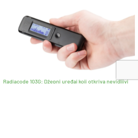
Radiacode 103G: Džepni uređaj koji otkriva nevidljivi
svet radijacije
July 21, 2026
Većina nas radijaciju zamišlja kao nešto što postoji samo u nuklearnim
elektranama, rendgenskim kabinetima i filmovima u kojima naučnik
vrlo odlučno viče: „Svi napolje!“ U