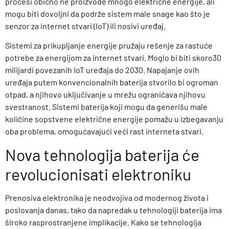
procesi obično ne proizvode mnogo električne energije, ali
mogu biti dovoljni da podrže sistem male snage kao što je
senzor za internet stvari (IoT) ili nosivi uređaj.
Sistemi za prikupljanje energije pružaju rešenje za rastuće
potrebe za energijom za internet stvari. Moglo bi biti skoro30
milijardi povezanih IoT uređaja do 2030. Napajanje ovih
uređaja putem konvencionalnih baterija stvorilo bi ogroman
otpad, a njihovo uključivanje u mrežu ograničava njihovu
svestranost. Sistemi baterija koji mogu da generišu male
količine sopstvene električne energije pomažu u izbegavanju
oba problema, omogućavajući veći rast interneta stvari.
Nova tehnologija baterija će
revolucionisati elektroniku
Prenosiva elektronika je neodvojiva od modernog života i
poslovanja danas, tako da napredak u tehnologiji baterija ima
široko rasprostranjene implikacije. Kako se tehnologija