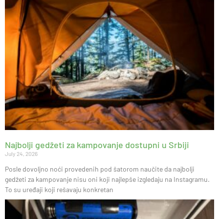
Najbolji gedžeti za kampovanje dostupni u Srbiji
July 24, 2026
Posle dovoljno noći provedenih pod šatorom naučite da najbolji
gedžeti za kampovanje nisu oni koji najlepše izgledaju na Instagramu.
To su uređaji koji rešavaju konkretan