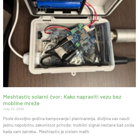
Meshtastic solarni čvor: Kako napraviti vezu bez
mobilne mreže
July 24, 2026
Posle dovoljno godina kampovanja i planinarenja, divljina vas nauči
jednu nepobitnu zakonitost prirode: mobilni signal nestane baš onda
kada vam zatreba. Meshtastic je sistem malih