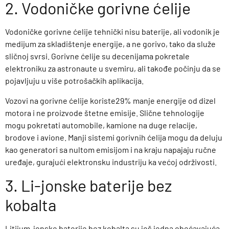
2. Vodoničke gorivne ćelije
Vodoničke gorivne ćelije tehnički nisu baterije, ali vodonik je
medijum za skladištenje energije, a ne gorivo, tako da služe
sličnoj svrsi. Gorivne ćelije su decenijama pokretale
elektroniku za astronaute u svemiru, ali takođe počinju da se
pojavljuju u više potrošačkih aplikacija.
Vozovi na gorivne ćelije koriste29% manje energije od dizel
motora i ne proizvode štetne emisije. Slične tehnologije
mogu pokretati automobile, kamione na duge relacije,
brodove i avione. Manji sistemi gorivnih ćelija mogu da deluju
kao generatori sa nultom emisijom i na kraju napajaju ručne
uređaje, gurajući elektronsku industriju ka većoj održivosti.
3. Li-jonske baterije bez
kobalta
Litijum-jonske baterije bez kobalta su još jedna obećavajuća