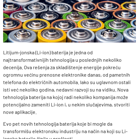
Litijum-jonska (Li-ion) baterija je jedna od
najtransformativnijih tehnologija u poslednjih nekoliko
decenija. Ova rešenja za skladištenje energije pokreću
ogromnu većinu prenosne elektronike danas, od pametnih
telefona do električnih automobila. Iako su uglavnom ostali
isti već nekoliko godina, nedavni razvoji su na vidiku. Nova
tehnologija baterija na kojoj radi nekoliko kompanija može
potencijalno zameniti Li-ion i, u nekim slučajevima, stvoriti
nove aplikacije.
Evo pet novih tehnologija baterija koje bi mogle da
transformišu elektronsku industriju na način na koji su Li-
jonske baterije činile u prošlosti.