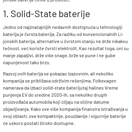
1. Solid-State baterije
Jedno od najznačajnijih nedavnih dostignuća u tehnologiji
baterija je čvrsta baterija. Za razliku od konvencionalnih Li-
jonskih baterija, alternative u čvrstom stanju ne drže nikakvu
tečnost, već koriste čvrsti elektrolit. Kao rezultat toga, oni su
manje zapaljivi, drže više snage, brže se pune i ne gube
napunjenost tako brzo.
Razvoj ovih baterija se pokazao izazovnim, ali nekoliko
kompanija se približava održivim rešenjima. Folksvagen
namerava da izbaci solid-state baterijutaj halines Vreme
punjenja EV do sredine 2020-ih, sa nekoliko drugih
proizvođača automobila koji ciljaju na slične datume
objavljivanja. Kako sve više kompanija finansira istraživanja u
ovoj oblasti, ove kompaktnije, pouzdanije i sigurnije baterije
će uskoro postati široko dostupne.