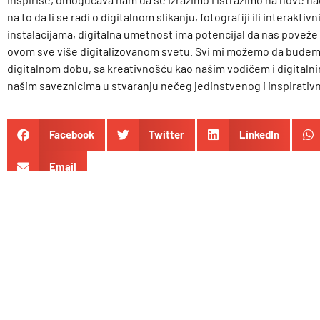
na to da li se radi o digitalnom slikanju, fotografiji ili interaktiv
instalacijama, digitalna umetnost ima potencijal da nas poveže i
ovom sve više digitalizovanom svetu. Svi mi možemo da budem
digitalnom dobu, sa kreativnošću kao našim vodičem i digitaln
našim saveznicima u stvaranju nečeg jedinstvenog i inspirativ
Facebook
Twitter
LinkedIn
Email