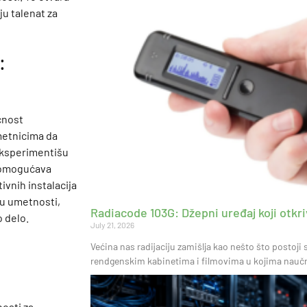
ju talenat za
:
ćnost
umetnicima da
 eksperimentišu
t omogućava
ivnih instalacija
ju umetnosti,
Radiacode 103G: Džepni uređaj koji otkriv
o delo.
July 21, 2026
Većina nas radijaciju zamišlja kao nešto što postoj
rendgenskim kabinetima i filmovima u kojima naučnik
osti za