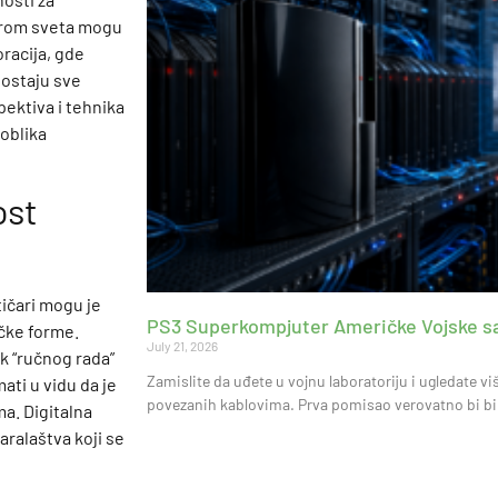
širom sveta mogu
oracija, gde
postaju sve
ektiva i tehnika
oblika
ost
tičari mogu je
PS3 Superkompjuter Američke Vojske sa
čke forme.
July 21, 2026
k “ručnog rada”
Zamislite da uđete u vojnu laboratoriju i ugledate vi
ati u vidu da je
povezanih kablovima. Prva pomisao verovatno bi bil
a. Digitalna
aralaštva koji se