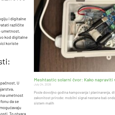
giju i digitalne
tati različite
eo umetnost,
ivo kod digitalne
ici koriste
ti:
Meshtastic solarni čvor: Kako napravit
upačnost. U
July 24, 2026
ajarstva,
Posle dovoljno godina kampovanja i planinarenja, di
talna umetnost
zakonitost prirode: mobilni signal nestane baš ond
fonu da se
sistem malih
e omogućavaju
osti. To otvara