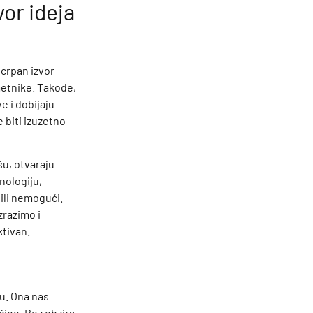
vor ideja
iscrpan izvor
umetnike. Takođe,
 i dobijaju
 biti izuzetno
šu, otvaraju
nologiju,
ili nemogući.
razimo i
ktivan.
u. Ona nas
čine. Bez obzira