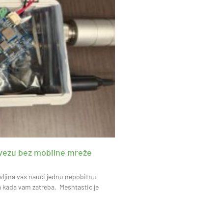
i vezu bez mobilne mreže
vljina vas nauči jednu nepobitnu
a kada vam zatreba. Meshtastic je