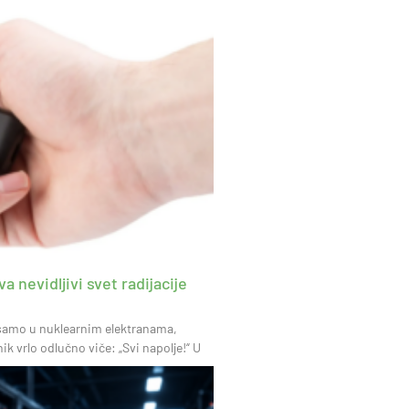
a nevidljivi svet radijacije
i samo u nuklearnim elektranama,
 vrlo odlučno viče: „Svi napolje!“ U