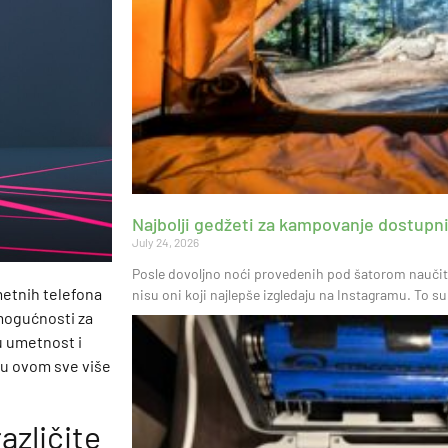
Najbolji gedžeti za kampovanje dostupni 
July 24, 2026
Posle dovoljno noći provedenih pod šatorom naučite
metnih telefona
nisu oni koji najlepše izgledaju na Instagramu. To su
 mogućnosti za
u umetnost i
e u ovom sve više
azličite