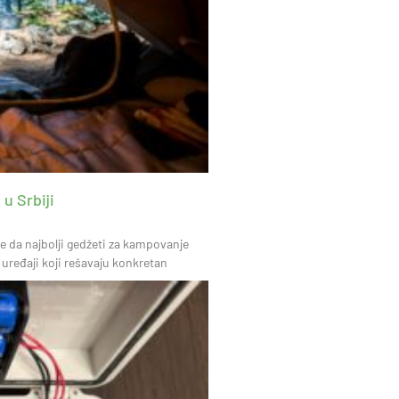
u Srbiji
 da najbolji gedžeti za kampovanje
 uređaji koji rešavaju konkretan