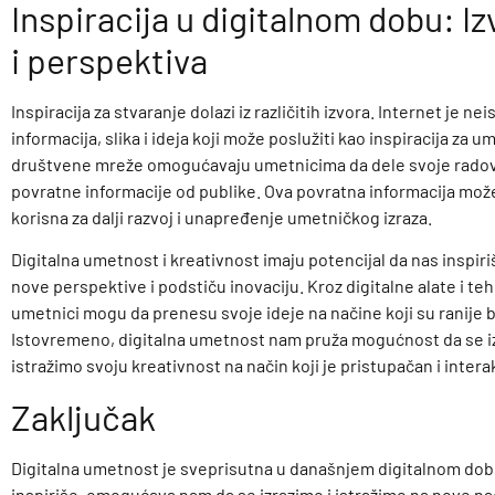
Inspiracija u digitalnom dobu: Iz
i perspektiva
Inspiracija za stvaranje dolazi iz različitih izvora. Internet je ne
informacija, slika i ideja koji može poslužiti kao inspiracija za 
društvene mreže omogućavaju umetnicima da dele svoje radove
povratne informacije od publike. Ova povratna informacija može
korisna za dalji razvoj i unapređenje umetničkog izraza.
Digitalna umetnost i kreativnost imaju potencijal da nas inspiri
nove perspektive i podstiču inovaciju. Kroz digitalne alate i teh
umetnici mogu da prenesu svoje ideje na načine koji su ranije b
Istovremeno, digitalna umetnost nam pruža mogućnost da se iz
istražimo svoju kreativnost na način koji je pristupačan i intera
Zaključak
Digitalna umetnost je sveprisutna u današnjem digitalnom dob
inspiriše, omogućava nam da se izrazimo i istražimo na nove na