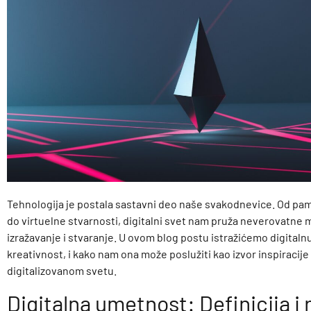
Tehnologija je postala sastavni deo naše svakodnevice. Od pa
do virtuelne stvarnosti, digitalni svet nam pruža neverovatne
izražavanje i stvaranje. U ovom blog postu istražićemo digitaln
kreativnost, i kako nam ona može poslužiti kao izvor inspiracij
digitalizovanom svetu.
Digitalna umetnost: Definicija i r