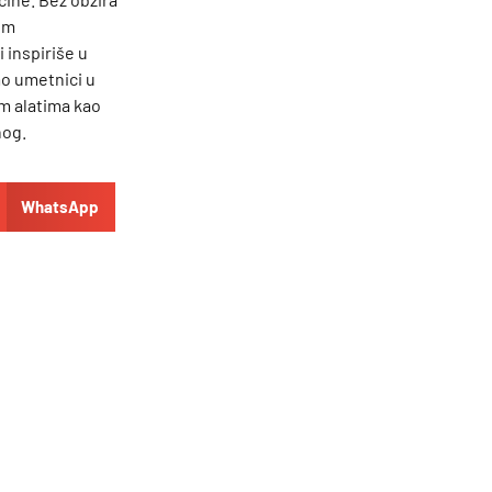
nim
 inspiriše u
o umetnici u
im alatima kao
nog.
WhatsApp