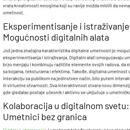
vrata kreativnosti mnogima koji su ranije možda mislili da nema
umetnost.
Eksperimentisanje i istraživanje
Mogućnosti digitalnih alata
Još jedna značajna karakteristika digitalne umetnosti je mogu
eksperimentisanja i istraživanja. Digitalni alati omogućavaju 
brzo menjaju i kombinuju različite elemente svojih radova, da
sa bojama, teksturama i efektima. Takođe, digitalna umetnos
interakciju sa publikom na jedinstven način, bilo putem interakt
ili virtuelne stvarnosti. Ova interaktivnost stvara novu dimenzi
gde gledalac postaje učesnik i aktivno se uključuje u umetničk
Kolaboracija u digitalnom svetu:
Umetnici bez granica
Digitalno obrazovanje
i umetnost takođe otvaraju nove mogućn