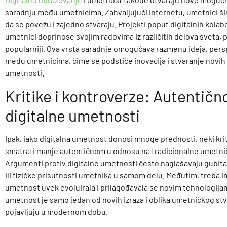
saradnju među umetnicima. Zahvaljujući internetu, umetnici 
da se povežu i zajedno stvaraju. Projekti poput digitalnih kolab
umetnici doprinose svojim radovima iz različitih delova sveta, 
popularniji. Ova vrsta saradnje omogućava razmenu ideja, persp
među umetnicima, čime se podstiče inovacija i stvaranje novih 
umetnosti.
Kritike i kontroverze: Autentičn
digitalne umetnosti
Ipak, iako digitalna umetnost donosi mnoge prednosti, neki kri
smatrati manje autentičnom u odnosu na tradicionalne umetni
Argumenti protiv digitalne umetnosti često naglašavaju gubita
ili fizičke prisutnosti umetnika u samom delu. Međutim, treba im
umetnost uvek evoluirala i prilagođavala se novim tehnologijam
umetnost je samo jedan od novih izraza i oblika umetničkog stv
pojavljuju u modernom dobu.